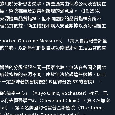
據用於分析患者體驗，調查通常由保險公司及醫院在
、醫院推薦及對醫療護理的滿意度。（16.25%）
來源搜集品質指標，但不同國家的品質指標有所不
理品質數據、衛生措施和病人安全數據以及每個醫生
）
Reported Outcome Measures）「病人自我報告評量
的問卷，以評量他們對自我功能健康和生活品質的看
醫院的分數僅限在同一國家比較，無法在各國之間比
績效指標的來源不同，由於無法協調這些數據，因此
一定意味著該醫院優於 B 國得分為 87 的醫院） 。
中心」（Mayo Clinic, Rochester）掄元，已
夫蘭醫學中心（Cleveland Clinic），第 3 名加拿
pital），第 4 名美國約翰霍普金斯醫院（The Johns
assachusetts General Hospital）。