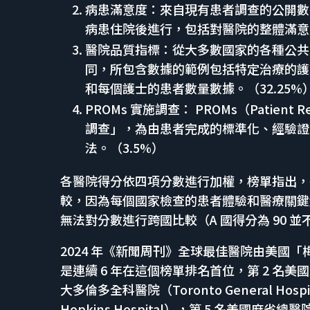
病患滿意度：來自現有患者調查的公開數
病患住院後進行，包括對醫院的整體滿意度
醫院品質指標：從大多數國家的各種公共
同，所包含數據的範例包括特定治療的護
和每個護士的患者數量數據。（32.25%
PROMs 實施調查： PROMs（Patient 
調查」，為由患者完成的標準化、經驗證
法。（3.5%）
各醫院得分依四項分數進行加權，榜單指出，
較，因為每個國家檢查的患者體驗和醫療關鍵
無法對分數進行跨國比較（A 國得分為 90 並不
2024 年《新聞周刊》全球最佳醫院由美國「梅約醫學
是連續 6 年在這個榜單排名首位，第 2 名美國克利
大多倫多全科醫院（Toronto General Hos
Hopkins Hospital），第 5 名美國麻省總醫院（M