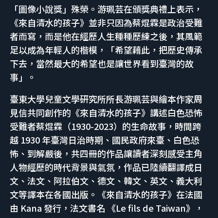
「圖像小說獎」殊榮。游珮芸在頒獎典禮上表示，
《來自清水的孩子》並非只因為蔡焜霖是政治受難
者而寫，而是他在經歷人生種種歷練之後，其風範
足以成為年輕人的楷模，「希望藉此，把歷史傳承
下去，當然最大的希望也是讓世界看到臺灣的故
事」。
臺東大學兒童文學研究所所長游珮芸與繪本作家周
見信共同創作的《來自清水的孩子》講述白色恐怖
受難者蔡焜霖（1930-2023）的生命故事，時間跨
越 1930 年臺灣日治時期、國民政府來臺、白色恐
怖、到解嚴後，共四冊的作品讓讀者深刻感受主角
人物經歷的時代背景與氣氛，作品已陸續翻譯成日
文、法文、阿拉伯文、德文、韓文、英文、義大利
文等譯本在各國出版。《來自清水的孩子》在法國
由 Kana 發行，法文書名 《Le fils de Taiwan》，