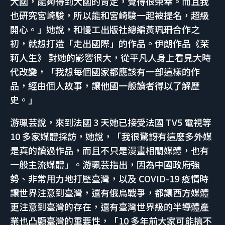
大國，能夠得到大國的肯定，覺得很榮幸。而且我
也研究宮崎駿，所以能和宮崎駿一起被提名，超級
開心。」她說，和慢工出版社總編黃珮珊合作之
初，就想打造「走出國際」的作品。伊朗作品《茉
莉人生》 對她的影響很大，從平凡人身上看見大時
代改變，「我想每個國家都應該有一部這樣的作
品，經由個人故事，讓他國一般讀者得以了解歷
史。」
游珮芸說，來到法國 3 天她已接受法國 TV5 電視等
10 多家媒體採訪，她說，「我很驚訝有這麼多外媒
是真的讀過作品，而且不只是漫畫相關媒體，也有
一般主流媒體」。游珮芸指出，因為中國政府強
勢、非常用力地打壓臺灣，以及 COVID-19 疫情時
讓世界注意到臺灣，還有俄烏戰爭，都讓西方媒體
更注意到臺灣的存在，還有臺灣世界級的半導體產
業也凸顯臺灣的重要性，「10 多年前大家可能搞不