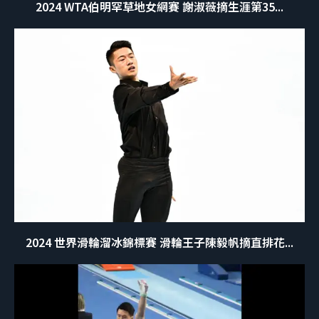
2024 WTA伯明罕草地女網賽 謝淑薇摘生涯第35...
2024 世界滑輪溜冰錦標賽 滑輪王子陳毅帆摘直排花...