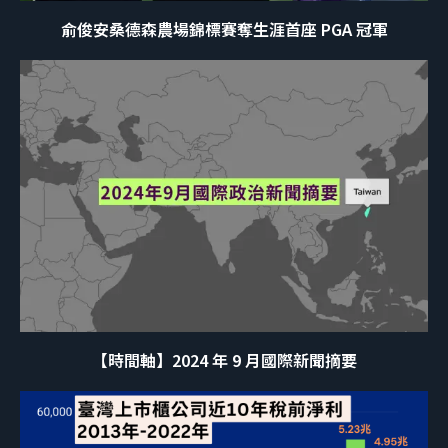
俞俊安桑德森農場錦標賽奪生涯首座 PGA 冠軍
【時間軸】2024 年 9 月國際新聞摘要