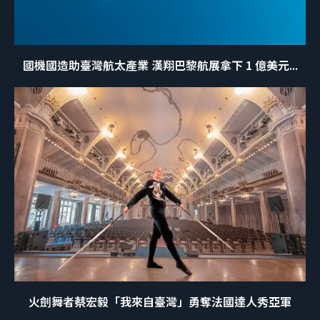
國機國造助臺灣航太產業 漢翔巴黎航展拿下 1 億美元...
火劍舞者蔡宏毅「我來自臺灣」勇奪法國達人秀亞軍