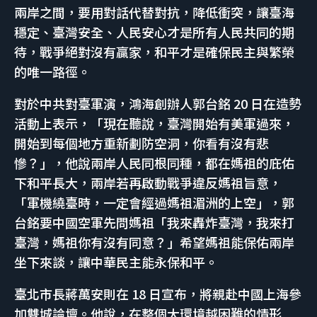
兩岸之間，要用對話代替對抗，降低衝突，讓臺海
穩定、臺灣安全、人民安心才是所有人民共同的期
待，戰爭絕對沒有贏家，和平才是確保民主與繁榮
的唯一路徑。
對於中共對臺軍演，鴻海創辦人郭台銘 20 日在造勢
活動上表示，「現在聽說，臺灣開始有美軍過來，
開始到每個地方重新劃防空洞，你看有沒有悲
慘？」，他說兩岸人民同根同種，都在媽祖的庇佑
下和平長大，兩岸若再啟動戰爭違反媽祖旨意，
「軍機繞臺時，一定會經過媽祖湄洲的上空」，郭
台銘要中國空軍先問媽祖「我來轟炸臺灣，我來打
臺灣，媽祖你有沒有同意？」希望媽祖能保佑兩岸
坐下來談，讓中華民主能永保和平。
臺北市長蔣萬安則在 18 日宣布，將親赴中國上海參
加雙城論壇。他說，在整個大環境越困難的情形