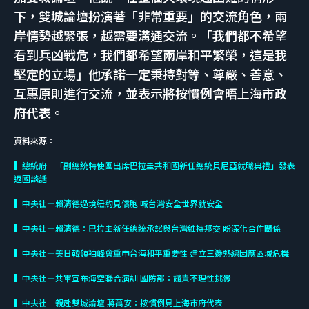
下，雙城論壇扮演著「非常重要」的交流角色，兩
岸情勢越緊張，越需要溝通交流。「我們都不希望
看到兵凶戰危，我們都希望兩岸和平繁榮，這是我
堅定的立場」他承諾一定秉持對等、尊嚴、善意、
互惠原則進行交流，並表示將按慣例會晤上海市政
府代表。
資料來源：
▍總統府—「副總統特使團出席巴拉圭共和國新任總統貝尼亞就職典禮」發表
返國談話
▍中央社—賴清德過境紐約見僑胞 喊台灣安全世界就安全
▍中央社—賴清德：巴拉圭新任總統承諾與台灣維持邦交 盼深化合作關係
▍中央社—美日韓領袖峰會重申台海和平重要性 建立三邊熱線因應區域危機
▍中央社—共軍宣布海空聯合演訓 國防部：譴責不理性挑釁
▍中央社—親赴雙城論壇 蔣萬安：按慣例見上海市府代表