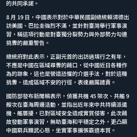
的共同承諾。
8 月 19 日，中國表示對於中華民國副總統賴清德出
訪美國、巴拉圭強烈不滿，並針對臺灣舉行軍事演
習，稱這項行動是對臺獨分裂勢力與外部勢力勾連
挑釁的嚴重警告。
總統府對此表示，正副元首的出訪過境行之有年，
不應是中國在區域尋釁的藉口，從中國近日各種作
為的跡象，這也是營造恐懼的介選手法，對於這種
挑釁、造成區域不安的行徑，表達嚴厲譴責。
國防部發布新聞稿表示，偵獲共機 45 架次、共艦 9
艘次在臺海周邊活動，並指出近年來中共持續派遣
機、艦襲擾，已對區域安全造成實質侵害，此次藉
故發動軍事演習，無助臺海和平穩定之外，更凸顯
中國窮兵黷武心態，坐實軍事擴張霸道本質。