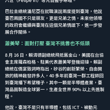
六世（Felipe VI）等元首握手寒暄。
巴拉圭總統潘尼亞在就職演說兩度提到臺灣，他說
臺巴兩國不只是朋友，更是兄弟之情，未來他領導
的政府會繼續與臺灣在這個兄弟情誼下，進一步發
展合作關係。
蕭美琴：面對打壓 臺灣不挑釁也不低頭
8 月 16 日，賴清德副總統飛抵舊金山，美國在台協
會主席羅森柏格、駐美代表蕭美琴登機迎接。賴副
總統在僑宴致詞時指出，矽谷的創新繁榮、自由開
放的精神啟發許多人，40 多年前臺灣一群工程師回
到臺灣播下希望種子，其中一顆是半導體產業，臺
灣晶圓製造全球第一，生產全世界 90% 以上先進製
程。
他說，臺灣不是只有半導體，包括 ICT、被動元