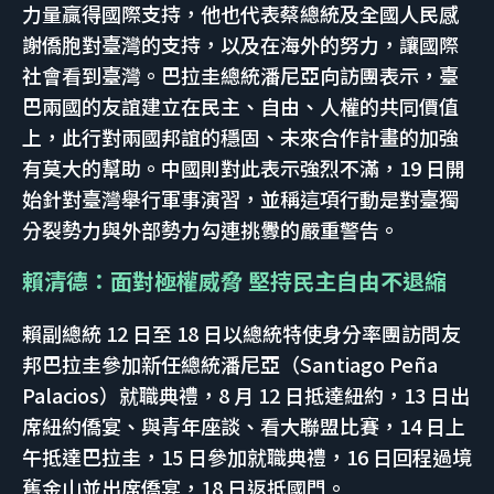
力量贏得國際支持，他也代表蔡總統及全國人民感
謝僑胞對臺灣的支持，以及在海外的努力，讓國際
社會看到臺灣。巴拉圭總統潘尼亞向訪團表示，臺
巴兩國的友誼建立在民主、自由、人權的共同價值
上，此行對兩國邦誼的穩固、未來合作計畫的加強
有莫大的幫助。中國則對此表示強烈不滿，19 日開
始針對臺灣舉行軍事演習，並稱這項行動是對臺獨
分裂勢力與外部勢力勾連挑釁的嚴重警告。
賴清德：面對極權威脅 堅持民主自由不退縮
賴副總統 12 日至 18 日以總統特使身分率團訪問友
邦巴拉圭參加新任總統潘尼亞（Santiago Peña
Palacios）就職典禮，8 月 12 日抵達紐約，13 日出
席紐約僑宴、與青年座談、看大聯盟比賽，14 日上
午抵達巴拉圭，15 日參加就職典禮，16 日回程過境
舊金山並出席僑宴，18 日返抵國門。