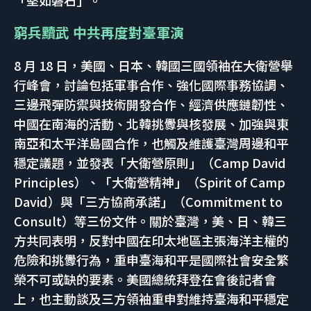
「堅如磐石」。
窮兵黷武 中共再度對臺軍演
8 月 18 日，美國、日本、韓國三國領袖在大衛營舉
行峰會，討論包括軍事合作、強化國際事務協調、
三邊飛彈防禦與技術開發合作、經濟供應鏈韌性、
中國在南海的活動、北韓挑釁與核發展、加強與東
南亞和太平洋島國合作，也觸及維護臺灣周邊和平
穩定議題，並發表「大衛營原則」（Camp David
Principles）、「大衛營精神」（Spirit of Camp
David）與「三方協商承諾」（Commitment to
Consult）等三份文件。關於臺灣，美、日、韓三
方共同表明，反對中國在印太地區主張海洋主權的
危險和挑釁行為，重申臺海和平是國際社會安全繁
榮不可或缺的要素。美國總統拜登在會後記者會
上，也主動談及三方領袖重申對維持臺海和平穩定