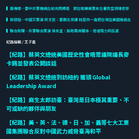
▍風傳媒—要中共軍機繞台前先問媽祖 郭台銘曝美軍來台畫防空洞嘆悲慘
▍新頭殼—中國又軍演 柯文哲：要跟北京講 就是你一直把台灣往美國推過去
▍聯合新聞—共軍聯合軍演 侯友宜：無助兩岸關係、徒增阻力和反感
紀路編輯 / 王子嘉
【紀路】蔡英文總統美國歷史性會晤眾議院議長麥
卡錫並發表公開談話
【紀路】蔡英文總統到訪紐約 獲頒 Global
Leadership Award
【紀路】麻生太郎訪臺：臺灣是日本極其重要、不
可或缺的夥伴與朋友
【紀路】美、英、法、德、日、加、義等七大工業
國集團聯合反對中國武力威脅臺海和平